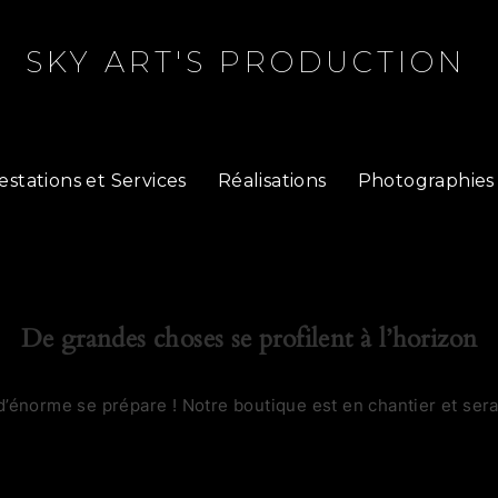
SKY ART'S PRODUCTION
estations et Services
Réalisations
Photographies
De grandes choses se profilent à l’horizon
’énorme se prépare ! Notre boutique est en chantier et sera 