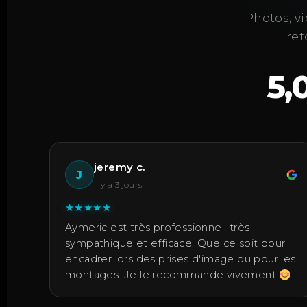
Photos, vi
ret
5,
jeremy c.
J
il y a 3 jours
★
★
★
★
★
Aymeric est très professionnel, très
sympathique et efficace. Que ce soit pour
encadrer lors des prises d'image ou pour les
montages. Je le recommande vivement