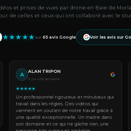
déos et prises de vues par drone en Baie de Morlai
our de celles et ceux qui ont collaboré avec le stu
0
★
★
★
★
★
sur
65 avis Google
Voir les avis sur G
ALAN TRIPON
A
il y a une semaine
★
★
★
★
★
Un professionnel rigoureux et minutieux qui
travail dans les règles. Des vidéos qui
viennent en soutien de notre travail grâce à
une qualité exceptionnelle. Un maitre dans
son domaine et ce qui ne gâche rien, une
personne très sympa et agréable.