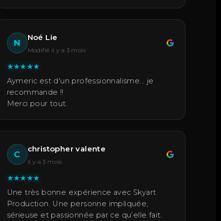
Noé Lie
N
Modifié il y a 3 mois
★
★
★
★
★
Aymeric est d'un professionnalisme... je
recommande !!
Merci pour tout.
christopher valente
C
il y a 3 mois
★
★
★
★
★
Une très bonne expérience avec Skyart
Production. Une personne impliquée,
sérieuse et passionnée par ce qu’elle fait.