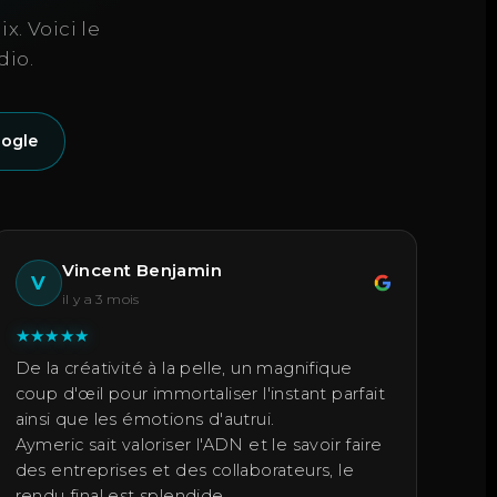
x. Voici le
dio.
oogle
Vincent Benjamin
V
il y a 3 mois
★
★
★
★
★
De la créativité à la pelle, un magnifique
coup d'œil pour immortaliser l'instant parfait
ainsi que les émotions d'autrui.
Aymeric sait valoriser l'ADN et le savoir faire
des entreprises et des collaborateurs, le
rendu final est splendide.