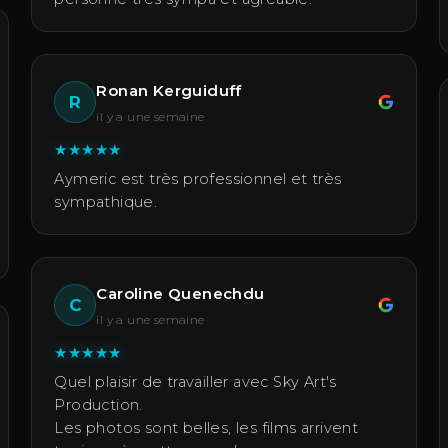
Ronan Kerguiduff
R
il y a une semaine
★
★
★
★
★
Aymeric est très professionnel et très
sympathique.
Caroline Quenechdu
C
il y a une semaine
★
★
★
★
★
Quel plaisir de travailler avec Sky Art's
Production.
Les photos sont belles, les films arrivent