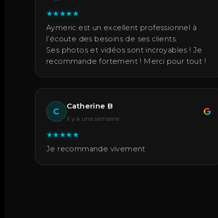
★
★
★
★
★
Aymeric est un excellent professionnel à
l’écoute des besoins de ses clients.
Ses photos et vidéos sont incroyables ! Je
recommande fortement ! Merci pour tout !
Catherine B
C
il y a une semaine
★
★
★
★
★
Je recommande vivement