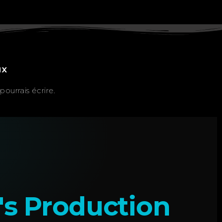
ux
ourrais écrire.
's Production