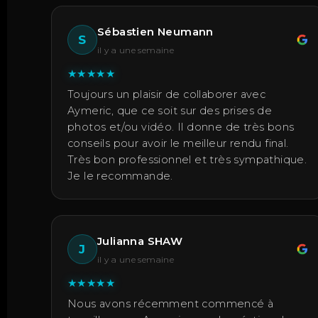
Sébastien Neumann
S
il y a une semaine
★
★
★
★
★
Toujours un plaisir de collaborer avec
Aymeric, que ce soit sur des prises de
photos et/ou vidéo. Il donne de très bons
conseils pour avoir le meilleur rendu final.
Très bon professionnel et très sympathique.
Je le recommande.
Julianna SHAW
J
il y a une semaine
★
★
★
★
★
Nous avons récemment commencé à