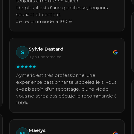
toujours à mettre en valeur.
De plus, il est d'une gentillesse, toujours
souriant et content.
Je recommande à 100 %
Sylvie Bastard
S
il y a une semaine
★
★
★
★
★
Aymeric est très professionnel,une
expérience passionnante ,appelez le si vous
avez besoin d'un reportage, d'une vidéo
vous ne serez pas déçu,je le recommande à
100%
Maelys
M