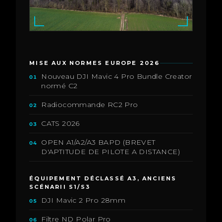
MISE AUX NORMES EUROPE 2026
Nouveau DJI Mavic 4 Pro Bundle Creator
01
normé C2
Radiocommande RC2 Pro
02
CATS 2026
03
OPEN A1/A2/A3 BAPD (BREVET
04
D'APTITUDE DE PILOTE A DISTANCE)
ÉQUIPEMENT DÉCLASSÉ A3, ANCIENS
SCÉNARII S1/S3
DJI Mavic 2 Pro 28mm
05
Filtre ND Polar Pro
06