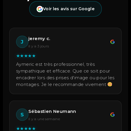
Voir les avis sur Google
jeremy c.
J
il y a 3 jours
★
★
★
★
★
Aymeric est très professionnel, très
sympathique et efficace. Que ce soit pour
encadrer lors des prises d'image ou pour les
montages. Je le recommande vivement
Sébastien Neumann
S
il y a une semaine
★
★
★
★
★