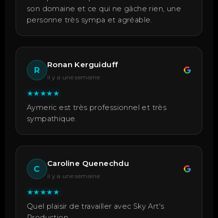
son domaine et ce qui ne gâche rien, une
personne très sympa et agréable.
Ronan Kerguiduff
R
il y a une semaine
★
★
★
★
★
Aymeric est très professionnel et très
sympathique.
Caroline Quenechdu
C
il y a une semaine
★
★
★
★
★
Quel plaisir de travailler avec Sky Art's
Production.