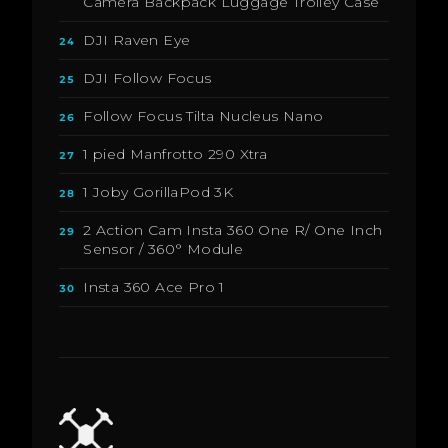
Camera Backpack Luggage Trolley Case
DJI Raven Eye
24
DJI Follow Focus
25
Follow Focus Tilta Nucleus Nano
26
1 pied Manfrotto 290 Xtra
27
1 Joby GorillaPod 3K
28
2 Action Cam Insta 360 One R/ One Inch
29
Sensor / 360° Module
Insta 360 Ace Pro 1
30