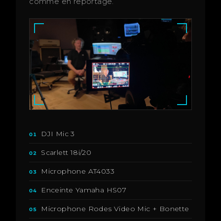
comme en reportage.
DJI Mic 3
01
Scarlett 18i/20
02
Microphone AT4033
03
Enceinte Yamaha HS07
04
Microphone Rodes Video Mic + Bonette
05