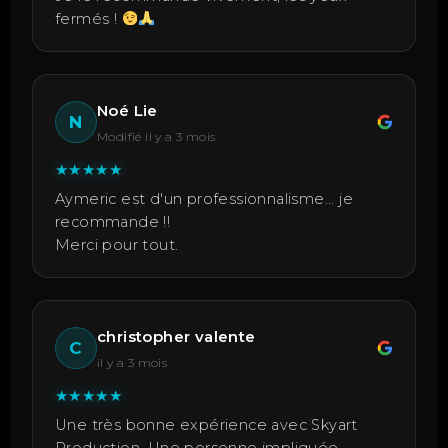
fermés !
Noé Lie
N
Modifié il y a 3 mois
★
★
★
★
★
Aymeric est d'un professionnalisme... je
recommande !!
Merci pour tout.
christopher valente
C
il y a 3 mois
★
★
★
★
★
Une très bonne expérience avec Skyart