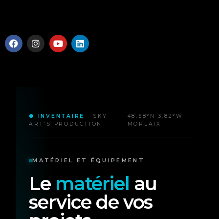
● INVENTAIRE
· SKY
48.58°N 3.82°W ·
ART'S PRODUCTION
MORLAIX
MATÉRIEL ET ÉQUIPEMENT
Le
matériel
au
service de vos