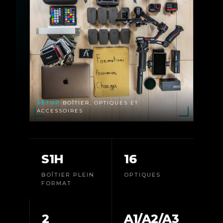
SETUP
BOÎTIER, OPTIQUES ET
ACCESSOIRES
S1H
16
BOÎTIER PLEIN
OPTIQUES
FORMAT
2
A1/A2/A3