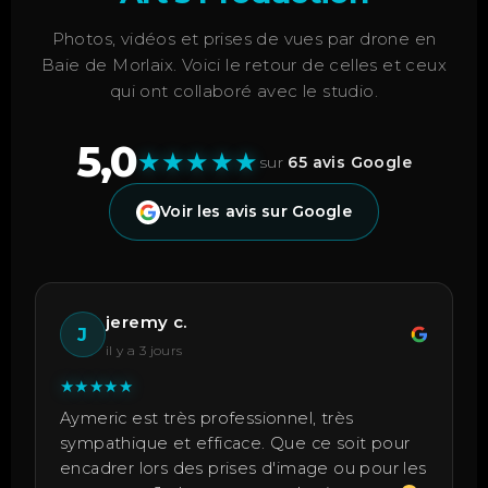
Photos, vidéos et prises de vues par drone en
Baie de Morlaix. Voici le retour de celles et ceux
qui ont collaboré avec le studio.
5,0
★
★
★
★
★
sur
65 avis Google
Voir les avis sur Google
jeremy c.
J
il y a 3 jours
★
★
★
★
★
Aymeric est très professionnel, très
sympathique et efficace. Que ce soit pour
encadrer lors des prises d'image ou pour les