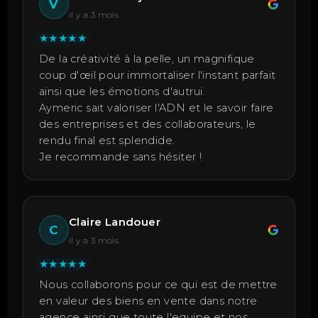
V
il y a 3 mois
★
★
★
★
★
De la créativité à la pelle, un magnifique
coup d'œil pour immortaliser l'instant parfait
ainsi que les émotions d'autrui.
Aymeric sait valoriser l'ADN et le savoir faire
des entreprises et des collaborateurs, le
rendu final est splendide.
Je recommande sans hésiter !
Claire Landouer
C
il y a 3 mois
★
★
★
★
★
Nous collaborons pour ce qui est de mettre
en valeur des biens en vente dans notre
agence ainsi que toute l'equipe et nos