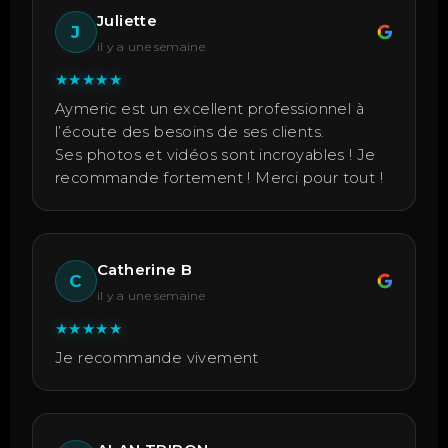
Juliette
J
il y a une semaine
★
★
★
★
★
Aymeric est un excellent professionnel à
l’écoute des besoins de ses clients.
Ses photos et vidéos sont incroyables ! Je
recommande fortement ! Merci pour tout !
Catherine B
C
il y a une semaine
★
★
★
★
★
Je recommande vivement