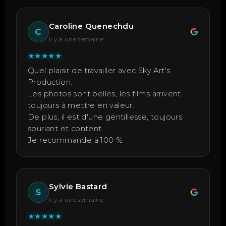
Caroline Quenechdu
C
il y a une semaine
★
★
★
★
★
Quel plaisir de travailler avec Sky Art's
Production.
Les photos sont belles, les films arrivent
toujours à mettre en valeur.
De plus, il est d'une gentillesse, toujours
souriant et content.
Je recommande à 100 %
Sylvie Bastard
S
il y a une semaine
★
★
★
★
★