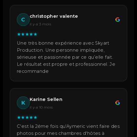
christopher valente
C
il y a 3 mois
★
★
★
★
★
Une très bonne expérience avec Skyart
Production. Une personne impliquée,
sérieuse et passionnée par ce qu’elle fait.
Le résultat est propre et professionnel. Je
recommande
Karine Sellen
K
il y a 10 mois
★
★
★
★
★
C'est la 2éme fois qu'Aymeric vient faire des
photos pour mes chambres d'hôtes à