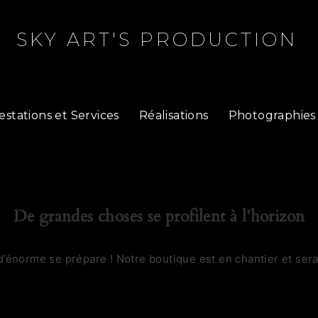
SKY ART'S PRODUCTION
estations et Services
Réalisations
Photographies
De grandes choses se profilent à l’horizon
’énorme se prépare ! Notre boutique est en chantier et sera 