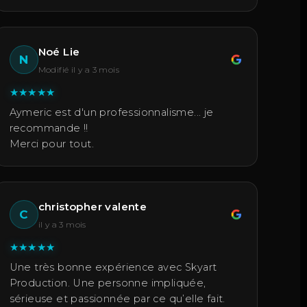
Noé Lie
N
Modifié il y a 3 mois
★
★
★
★
★
Aymeric est d'un professionnalisme... je
recommande !!
Merci pour tout.
christopher valente
C
il y a 3 mois
★
★
★
★
★
Une très bonne expérience avec Skyart
Production. Une personne impliquée,
sérieuse et passionnée par ce qu’elle fait.