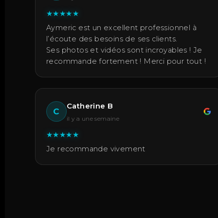
★
★
★
★
★
Aymeric est un excellent professionnel à
l’écoute des besoins de ses clients.
Ses photos et vidéos sont incroyables ! Je
recommande fortement ! Merci pour tout !
Catherine B
C
il y a une semaine
★
★
★
★
★
Je recommande vivement