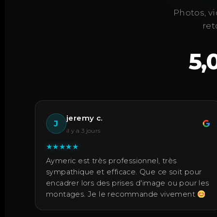
Photos, vi
ret
5,
jeremy c.
J
il y a 3 jours
★
★
★
★
★
Aymeric est très professionnel, très
sympathique et efficace. Que ce soit pour
encadrer lors des prises d'image ou pour les
montages. Je le recommande vivement