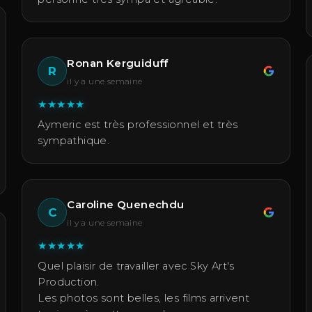
Ronan Kerguiduff
R
il y a une semaine
★
★
★
★
★
Aymeric est très professionnel et très
sympathique.
Caroline Quenechdu
C
il y a une semaine
★
★
★
★
★
Quel plaisir de travailler avec Sky Art's
Production.
Les photos sont belles, les films arrivent