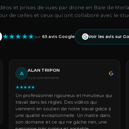
déos et prises de vues par drone en Baie de Morlai
our de celles et ceux qui ont collaboré avec le stu
0
★
★
★
★
★
sur
65 avis Google
Voir les avis sur G
ALAN TRIPON
A
il y a une semaine
★
★
★
★
★
Un professionnel rigoureux et minutieux qui
travail dans les règles. Des vidéos qui
viennent en soutien de notre travail grâce à
une qualité exceptionnelle. Un maitre dans
son domaine et ce qui ne gâche rien, une
personne très sympa et agréable.