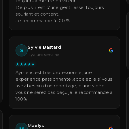
toujours à mettre en valeur.
De plus, il est d'une gentillesse, toujours
souriant et content.
Je recommande à 100 %
Sylvie Bastard
S
il y a une semaine
★
★
★
★
★
Aymeric est très professionnel,une
expérience passionnante ,appelez le si vous
avez besoin d'un reportage, d'une vidéo
vous ne serez pas déçu,je le recommande à
100%
Maelys
M