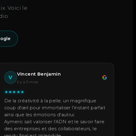
x. Voici le
dio.
oogle
Vincent Benjamin
V
il y a 3 mois
★
★
★
★
★
De la créativité à la pelle, un magnifique
coup d'œil pour immortaliser l'instant parfait
ainsi que les émotions d'autrui.
Aymeric sait valoriser l'ADN et le savoir faire
des entreprises et des collaborateurs, le
rendu final est splendide.