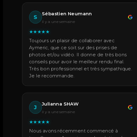
Sébastien Neumann
S
il y a une semaine
★
★
★
★
★
Toujours un plaisir de collaborer avec
Aymeric, que ce soit sur des prises de
photos et/ou vidéo. Il donne de très bons
conseils pour avoir le meilleur rendu final.
Très bon professionnel et très sympathique.
Je le recommande.
Julianna SHAW
J
il y a une semaine
★
★
★
★
★
Nous avons récemment commencé à