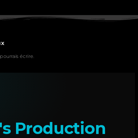
ux
ourrais écrire.
's Production