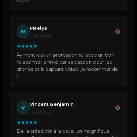
100%
Maelys
M
il y a 2 mois
★
★
★
★
★
Aymeric est un professionnel avec un bon
relationnel, animé par sa passion pour les
drones et la capture vidéo, je recommande
!
Vincent Benjamin
V
il y a 3 mois
★
★
★
★
★
De la créativité à la pelle, un magnifique