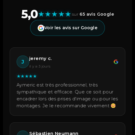
5,0
★
★
★
★
★
sur
65 avis Google
Voir les avis sur Google
jeremy c.
J
il y a 3 jours
★
★
★
★
★
Aymeric est très professionnel, très
sympathique et efficace. Que ce soit pour
encadrer lors des prises d'image ou pour les
montages. Je le recommande vivement
Sébastien Neumann