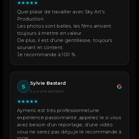
★
★
★
★
★
Quel plaisir de travailler avec Sky Art's
Production.
Les photos sont belles, les films arrivent
toujours à mettre en valeur.
De plus, il est d'une gentillesse, toujours
souriant et content.
Je recommande à 100 %
Sylvie Bastard
S
il y a une semaine
★
★
★
★
★
Aymeric est très professionnel,une
expérience passionnante ,appelez le si vous
avez besoin d'un reportage, d'une vidéo
vous ne serez pas déçu,je le recommande à