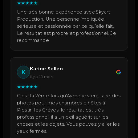
★
★
★
★
★
Une très bonne expérience avec Skyart
Production. Une personne impliquée,
sérieuse et passionnée par ce qu’elle fait.
Le résultat est propre et professionnel. Je
recommande
Karine Sellen
K
il y a 10 mois
★
★
★
★
★
C'est la 2éme fois qu'Aymeric vient faire des
photos pour mes chambres d'hôtes à
Plestin les Gréves, le résultat est trés
professionnel, il a un oeil aguérit sur les
choses et les objets. Vous pouvez y aller les
yeux fermés.