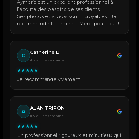
Aymeric est un excellent professionnel à
l’écoute des besoins de ses clients.
Ses photos et vidéos sont incroyables ! Je
recommande fortement ! Merci pour tout !
Catherine B
C
il y a une semaine
★
★
★
★
★
Je recommande vivement
ALAN TRIPON
A
il y a une semaine
★
★
★
★
★
Un professionnel rigoureux et minutieux qui