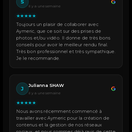
S
il y a une semaine
★
★
★
★
★
Toujours un plaisir de collaborer avec
Aymeric, que ce soit sur des prises de
photos et/ou vidéo. Il donne de très bons
conseils pour avoir le meilleur rendu final.
Très bon professionnel et très sympathique.
Je le recommande.
Julianna SHAW
J
il y a une semaine
★
★
★
★
★
Nous avons récemment commencé à
travailler avec Aymeric pour la création de
contenus et la gestion de nos réseaux
sociaux, et nous sommes déjà ravis de cette