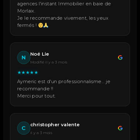
agences l'instant Immobilier en baie de
Morlaix.
Je le recommande vivement, les yeux
fermés !
Noé Lie
N
Modifié il y a 3 mois
★
★
★
★
★
Aymeric est d'un professionnalisme... je
recommande !!
Merci pour tout.
christopher valente
C
il y a 3 mois