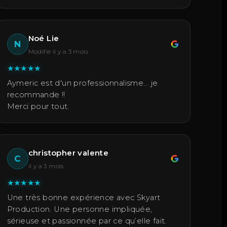
Noé Lie
N
Modifié il y a 3 mois
★
★
★
★
★
Aymeric est d'un professionnalisme... je
recommande !!
Merci pour tout.
christopher valente
C
il y a 3 mois
★
★
★
★
★
Une très bonne expérience avec Skyart
Production. Une personne impliquée,
sérieuse et passionnée par ce qu’elle fait.