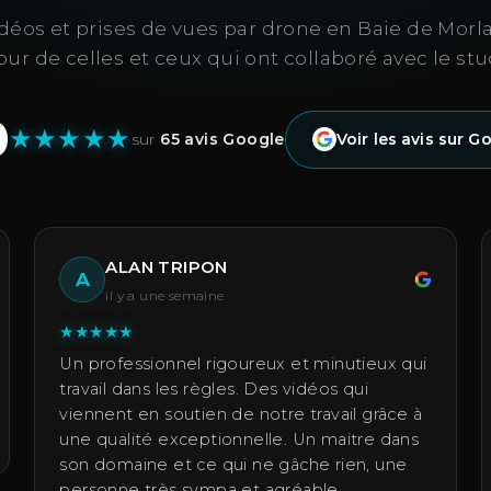
déos et prises de vues par drone en Baie de Morlai
our de celles et ceux qui ont collaboré avec le stu
0
★
★
★
★
★
sur
65 avis Google
Voir les avis sur G
ALAN TRIPON
A
il y a une semaine
★
★
★
★
★
Un professionnel rigoureux et minutieux qui
travail dans les règles. Des vidéos qui
viennent en soutien de notre travail grâce à
une qualité exceptionnelle. Un maitre dans
son domaine et ce qui ne gâche rien, une
personne très sympa et agréable.