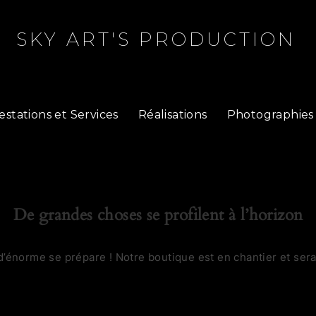
SKY ART'S PRODUCTION
estations et Services
Réalisations
Photographies
De grandes choses se profilent à l’horizon
’énorme se prépare ! Notre boutique est en chantier et sera 