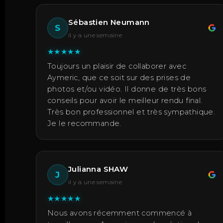
Sébastien Neumann
S
il y a une semaine
★
★
★
★
★
Toujours un plaisir de collaborer avec
Aymeric, que ce soit sur des prises de
photos et/ou vidéo. Il donne de très bons
conseils pour avoir le meilleur rendu final.
Très bon professionnel et très sympathique.
Je le recommande.
Julianna SHAW
J
il y a une semaine
★
★
★
★
★
Nous avons récemment commencé à