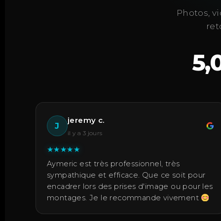
Photos, vi
ret
5,
jeremy c.
J
il y a 3 jours
★
★
★
★
★
Aymeric est très professionnel, très
sympathique et efficace. Que ce soit pour
encadrer lors des prises d'image ou pour les
montages. Je le recommande vivement