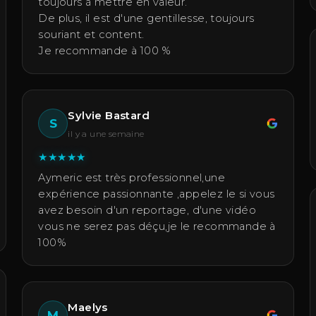
toujours à mettre en valeur.
De plus, il est d'une gentillesse, toujours
souriant et content.
Je recommande à 100 %
Sylvie Bastard
S
il y a une semaine
★
★
★
★
★
Aymeric est très professionnel,une
expérience passionnante ,appelez le si vous
avez besoin d'un reportage, d'une vidéo
vous ne serez pas déçu,je le recommande à
100%
Maelys
M