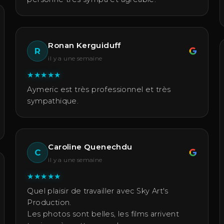
Ronan Kerguiduff
R
il y a une semaine
★
★
★
★
★
Aymeric est très professionnel et très
sympathique.
Caroline Quenechdu
C
il y a une semaine
★
★
★
★
★
Quel plaisir de travailler avec Sky Art's
Production.
Les photos sont belles, les films arrivent