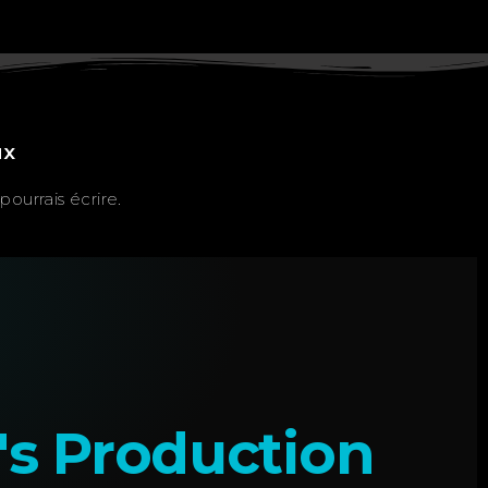
ux
ourrais écrire.
's Production