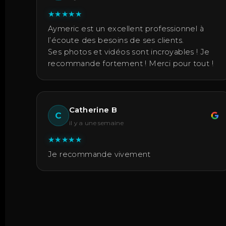
★
★
★
★
★
Aymeric est un excellent professionnel à
l’écoute des besoins de ses clients.
Ses photos et vidéos sont incroyables ! Je
recommande fortement ! Merci pour tout !
Catherine B
C
il y a une semaine
★
★
★
★
★
Je recommande vivement