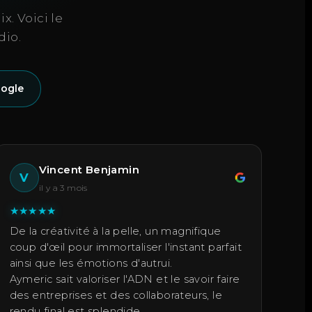
x. Voici le
dio.
oogle
Vincent Benjamin
V
il y a 3 mois
★
★
★
★
★
De la créativité à la pelle, un magnifique
coup d'œil pour immortaliser l'instant parfait
ainsi que les émotions d'autrui.
Aymeric sait valoriser l'ADN et le savoir faire
des entreprises et des collaborateurs, le
rendu final est splendide.