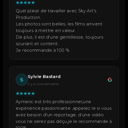
★
★
★
★
★
Quel plaisir de travailler avec Sky Art's
Production.
Les photos sont belles, les films arrivent
toujours à mettre en valeur.
De plus, il est d'une gentillesse, toujours
souriant et content.
Je recommande à 100 %
Sylvie Bastard
S
il y a une semaine
★
★
★
★
★
Aymeric est très professionnel,une
expérience passionnante ,appelez le si vous
avez besoin d'un reportage, d'une vidéo
vous ne serez pas déçu,je le recommande à