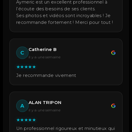
Aymeric est un excellent professionnel à
l’écoute des besoins de ses clients.
Ses photos et vidéos sont incroyables ! Je
recommande fortement ! Merci pour tout !
Catherine B
C
il y a une semaine
★
★
★
★
★
Je recommande vivement
ALAN TRIPON
A
il y a une semaine
★
★
★
★
★
Un professionnel rigoureux et minutieux qui