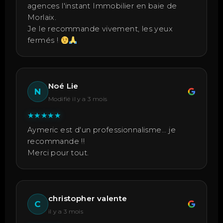
agences l'instant Immobilier en baie de
Morlaix.
Je le recommande vivement, les yeux
fermés !
Noé Lie
N
Modifié il y a 3 mois
★
★
★
★
★
Aymeric est d'un professionnalisme... je
recommande !!
Merci pour tout.
christopher valente
C
il y a 3 mois