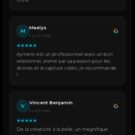
100%
Maelys
M
il y a 2 mois
★
★
★
★
★
Aymeric est un professionnel avec un bon
relationnel, animé par sa passion pour les
drones et la capture vidéo, je recommande
!
Vincent Benjamin
V
il y a 3 mois
★
★
★
★
★
De la créativité à la pelle, un magnifique