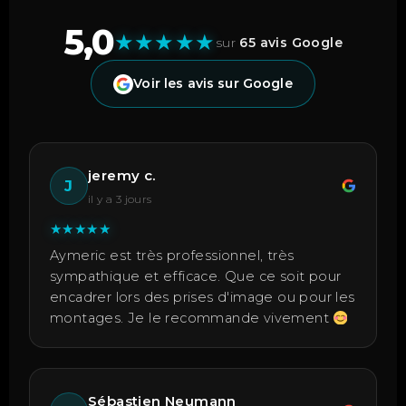
5,0
★
★
★
★
★
sur
65 avis Google
Voir les avis sur Google
jeremy c.
J
il y a 3 jours
★
★
★
★
★
Aymeric est très professionnel, très
sympathique et efficace. Que ce soit pour
encadrer lors des prises d'image ou pour les
montages. Je le recommande vivement
Sébastien Neumann