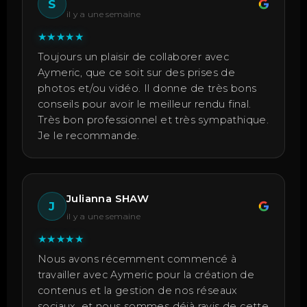
S
il y a une semaine
★
★
★
★
★
Toujours un plaisir de collaborer avec
Aymeric, que ce soit sur des prises de
photos et/ou vidéo. Il donne de très bons
conseils pour avoir le meilleur rendu final.
Très bon professionnel et très sympathique.
Je le recommande.
Julianna SHAW
J
il y a une semaine
★
★
★
★
★
Nous avons récemment commencé à
travailler avec Aymeric pour la création de
contenus et la gestion de nos réseaux
sociaux, et nous sommes déjà ravis de cette