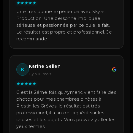
★
★
★
★
★
Une très bonne expérience avec Skyart
Production. Une personne impliquée,
sérieuse et passionnée par ce qu’elle fait.
Le résultat est propre et professionnel. Je
recommande
Karine Sellen
K
il y a 10 mois
★
★
★
★
★
C'est la 2éme fois qu'Aymeric vient faire des
photos pour mes chambres d'hôtes à
Plestin les Gréves, le résultat est trés
professionnel, il a un oeil aguérit sur les
choses et les objets. Vous pouvez y aller les
yeux fermés.