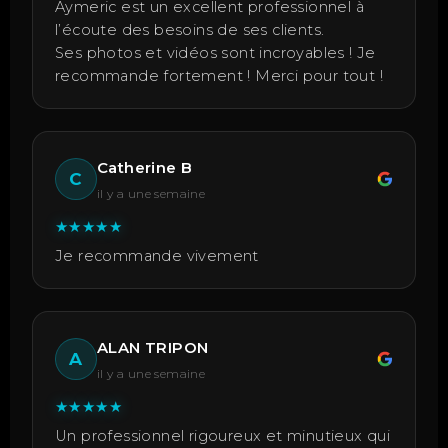
Aymeric est un excellent professionnel à
l’écoute des besoins de ses clients.
Ses photos et vidéos sont incroyables ! Je
recommande fortement ! Merci pour tout !
Catherine B
C
il y a une semaine
★
★
★
★
★
Je recommande vivement
ALAN TRIPON
A
il y a une semaine
★
★
★
★
★
Un professionnel rigoureux et minutieux qui