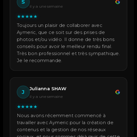
S
il y a une semaine
★
★
★
★
★
Toujours un plaisir de collaborer avec
Aymeric, que ce soit sur des prises de
photos et/ou vidéo. Il donne de très bons
conseils pour avoir le meilleur rendu final.
Très bon professionnel et très sympathique.
Je le recommande.
Julianna SHAW
J
il y a une semaine
★
★
★
★
★
Nous avons récemment commencé à
travailler avec Aymeric pour la création de
contenus et la gestion de nos réseaux
sociaux, et nous sommes déjà ravis de cette