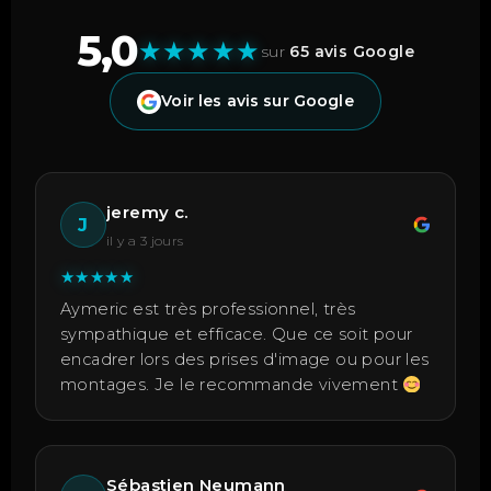
5,0
★
★
★
★
★
sur
65 avis Google
Voir les avis sur Google
jeremy c.
J
il y a 3 jours
★
★
★
★
★
Aymeric est très professionnel, très
sympathique et efficace. Que ce soit pour
encadrer lors des prises d'image ou pour les
montages. Je le recommande vivement
Sébastien Neumann