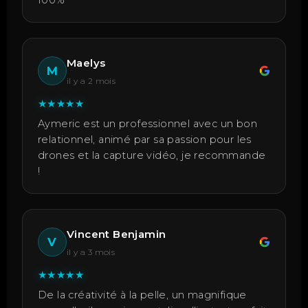
100%
Maelys
M
il y a 2 mois
★
★
★
★
★
Aymeric est un professionnel avec un bon
relationnel, animé par sa passion pour les
drones et la capture vidéo, je recommande
!
Vincent Benjamin
V
il y a 3 mois
★
★
★
★
★
De la créativité à la pelle, un magnifique