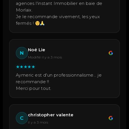
agences l'instant Immobilier en baie de
Morlaix.
Je le recommande vivement, les yeux
fermés !
Noé Lie
N
Modifié il y a 3 mois
★
★
★
★
★
Aymeric est d'un professionnalisme... je
recommande !!
Merci pour tout.
christopher valente
C
il y a 3 mois