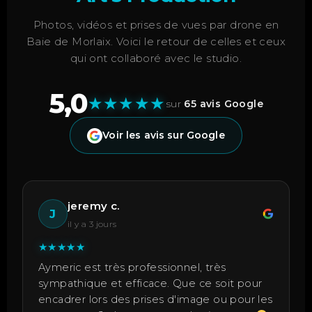
Photos, vidéos et prises de vues par drone en
Baie de Morlaix. Voici le retour de celles et ceux
qui ont collaboré avec le studio.
5,0
★
★
★
★
★
sur
65 avis Google
Voir les avis sur Google
jeremy c.
J
il y a 3 jours
★
★
★
★
★
Aymeric est très professionnel, très
sympathique et efficace. Que ce soit pour
encadrer lors des prises d'image ou pour les