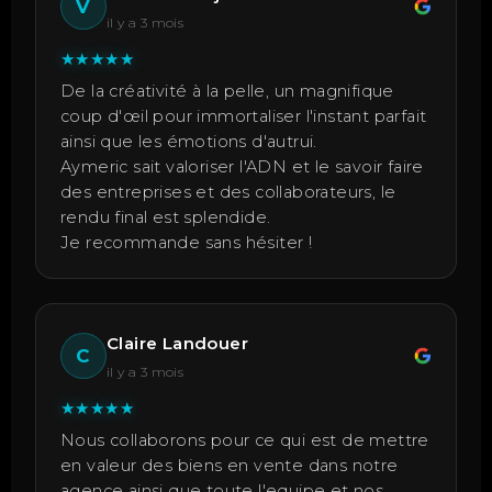
V
il y a 3 mois
★
★
★
★
★
De la créativité à la pelle, un magnifique
coup d'œil pour immortaliser l'instant parfait
ainsi que les émotions d'autrui.
Aymeric sait valoriser l'ADN et le savoir faire
des entreprises et des collaborateurs, le
rendu final est splendide.
Je recommande sans hésiter !
Claire Landouer
C
il y a 3 mois
★
★
★
★
★
Nous collaborons pour ce qui est de mettre
en valeur des biens en vente dans notre
agence ainsi que toute l'equipe et nos