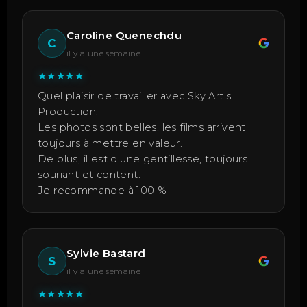
Caroline Quenechdu
C
il y a une semaine
★
★
★
★
★
Quel plaisir de travailler avec Sky Art's
Production.
Les photos sont belles, les films arrivent
toujours à mettre en valeur.
De plus, il est d'une gentillesse, toujours
souriant et content.
Je recommande à 100 %
Sylvie Bastard
S
il y a une semaine
★
★
★
★
★