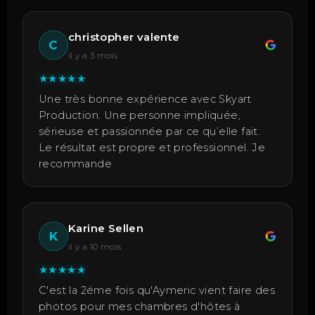
christopher valente
C
il y a 3 mois
★
★
★
★
★
Une très bonne expérience avec Skyart
Production. Une personne impliquée,
sérieuse et passionnée par ce qu’elle fait.
Le résultat est propre et professionnel. Je
recommande
Karine Sellen
K
il y a 10 mois
★
★
★
★
★
C'est la 2éme fois qu'Aymeric vient faire des
photos pour mes chambres d'hôtes à