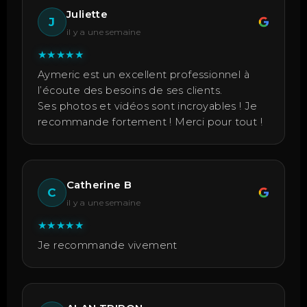
Juliette
J
il y a une semaine
★
★
★
★
★
Aymeric est un excellent professionnel à
l’écoute des besoins de ses clients.
Ses photos et vidéos sont incroyables ! Je
recommande fortement ! Merci pour tout !
Catherine B
C
il y a une semaine
★
★
★
★
★
Je recommande vivement