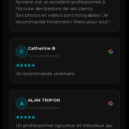
Aymeric est un excellent professionnel à
l’écoute des besoins de ses clients.
Ses photos et vidéos sont incroyables ! Je
recommande fortement ! Merci pour tout !
Catherine B
C
il y a une semaine
★
★
★
★
★
Je recommande vivement
ALAN TRIPON
A
il y a une semaine
★
★
★
★
★
Un professionnel rigoureux et minutieux qui