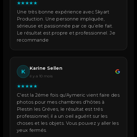
★
★
★
★
★
Une très bonne expérience avec Skyart
Production. Une personne impliquée,
sérieuse et passionnée par ce qu’elle fait.
Le résultat est propre et professionnel. Je
recommande
Karine Sellen
K
il y a 10 mois
★
★
★
★
★
C'est la 2éme fois qu'Aymeric vient faire des
photos pour mes chambres d'hôtes à
Plestin les Gréves, le résultat est trés
professionnel, il a un oeil aguérit sur les
choses et les objets. Vous pouvez y aller les
yeux fermés.