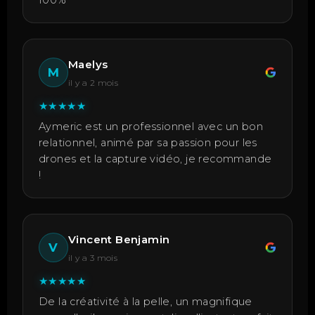
100%
Maelys
M
il y a 2 mois
★
★
★
★
★
Aymeric est un professionnel avec un bon
relationnel, animé par sa passion pour les
drones et la capture vidéo, je recommande
!
Vincent Benjamin
V
il y a 3 mois
★
★
★
★
★
De la créativité à la pelle, un magnifique