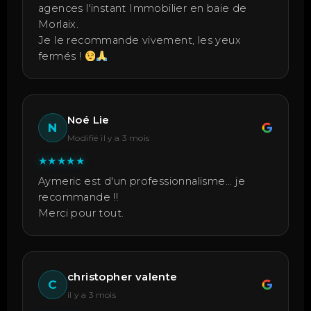
agences l'instant Immobilier en baie de
Morlaix.
Je le recommande vivement, les yeux
fermés !
Noé Lie
N
Modifié il y a 3 mois
★
★
★
★
★
Aymeric est d'un professionnalisme... je
recommande !!
Merci pour tout.
christopher valente
C
il y a 3 mois