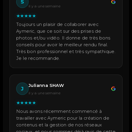
S
il y a une semaine
★
★
★
★
★
Toujours un plaisir de collaborer avec
Aymeric, que ce soit sur des prises de
photos et/ou vidéo. Il donne de très bons
conseils pour avoir le meilleur rendu final.
Très bon professionnel et très sympathique.
Je le recommande.
Julianna SHAW
J
il y a une semaine
★
★
★
★
★
Nous avons récemment commencé à
travailler avec Aymeric pour la création de
contenus et la gestion de nos réseaux
sociaux, et nous sommes déjà ravis de cette