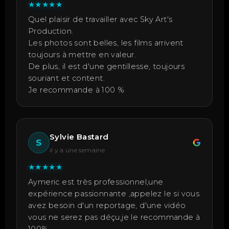
★
★
★
★
★
Quel plaisir de travailler avec Sky Art's
Production.
Les photos sont belles, les films arrivent
toujours à mettre en valeur.
De plus, il est d'une gentillesse, toujours
souriant et content.
Je recommande à 100 %
Sylvie Bastard
S
il y a une semaine
★
★
★
★
★
Aymeric est très professionnel,une
expérience passionnante ,appelez le si vous
avez besoin d'un reportage, d'une vidéo
vous ne serez pas déçu,je le recommande à