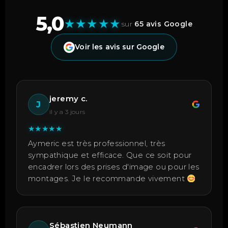
5,0
★
★
★
★
★
sur
65 avis Google
Voir les avis sur Google
jeremy c.
J
il y a 3 jours
★
★
★
★
★
Aymeric est très professionnel, très
sympathique et efficace. Que ce soit pour
encadrer lors des prises d'image ou pour les
montages. Je le recommande vivement
Sébastien Neumann