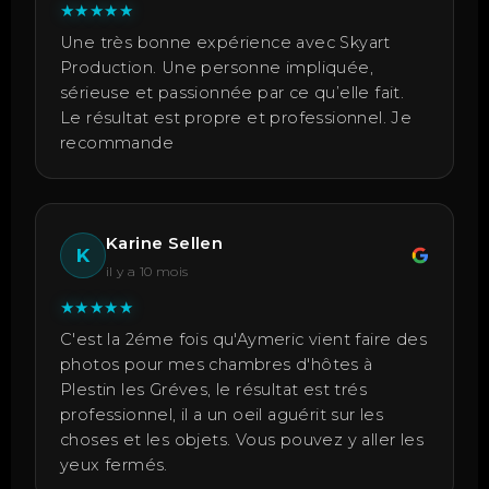
★
★
★
★
★
Une très bonne expérience avec Skyart
Production. Une personne impliquée,
sérieuse et passionnée par ce qu’elle fait.
Le résultat est propre et professionnel. Je
recommande
Karine Sellen
K
il y a 10 mois
★
★
★
★
★
C'est la 2éme fois qu'Aymeric vient faire des
photos pour mes chambres d'hôtes à
Plestin les Gréves, le résultat est trés
professionnel, il a un oeil aguérit sur les
choses et les objets. Vous pouvez y aller les
yeux fermés.