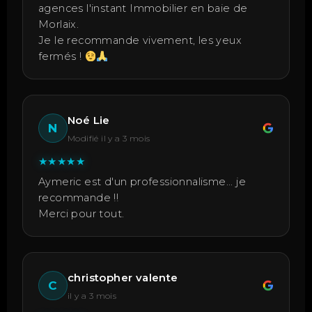
agences l'instant Immobilier en baie de
Morlaix.
Je le recommande vivement, les yeux
fermés !
Noé Lie
N
Modifié il y a 3 mois
★
★
★
★
★
Aymeric est d'un professionnalisme... je
recommande !!
Merci pour tout.
christopher valente
C
il y a 3 mois