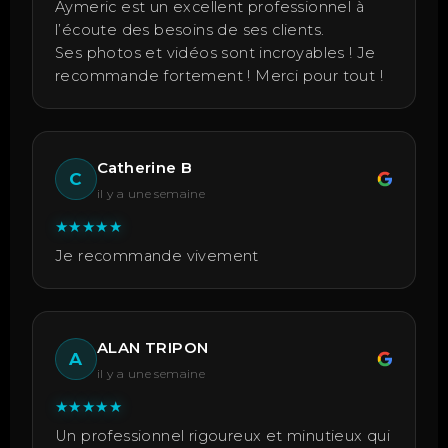
Aymeric est un excellent professionnel à
l’écoute des besoins de ses clients.
Ses photos et vidéos sont incroyables ! Je
recommande fortement ! Merci pour tout !
Catherine B
C
il y a une semaine
★
★
★
★
★
Je recommande vivement
ALAN TRIPON
A
il y a une semaine
★
★
★
★
★
Un professionnel rigoureux et minutieux qui