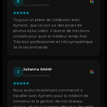
S
il y a une semaine
★
★
★
★
★
Toujours un plaisir de collaborer avec
Aymeric, que ce soit sur des prises de
photos et/ou vidéo. Il donne de très bons
conseils pour avoir le meilleur rendu final.
Très bon professionnel et très sympathique.
Je le recommande.
Julianna SHAW
J
il y a une semaine
★
★
★
★
★
Nous avons récemment commencé à
travailler avec Aymeric pour la création de
contenus et la gestion de nos réseaux
sociaux, et nous sommes déjà ravis de cette