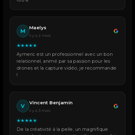
100%
Maelys
M
il y a 2 mois
★
★
★
★
★
Aymeric est un professionnel avec un bon
relationnel, animé par sa passion pour les
drones et la capture vidéo, je recommande
!
Vincent Benjamin
V
il y a 3 mois
★
★
★
★
★
De la créativité à la pelle, un magnifique