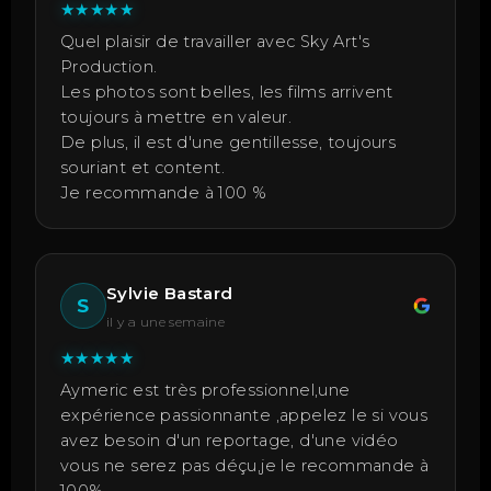
★
★
★
★
★
Quel plaisir de travailler avec Sky Art's
Production.
Les photos sont belles, les films arrivent
toujours à mettre en valeur.
De plus, il est d'une gentillesse, toujours
souriant et content.
Je recommande à 100 %
Sylvie Bastard
S
il y a une semaine
★
★
★
★
★
Aymeric est très professionnel,une
expérience passionnante ,appelez le si vous
avez besoin d'un reportage, d'une vidéo
vous ne serez pas déçu,je le recommande à