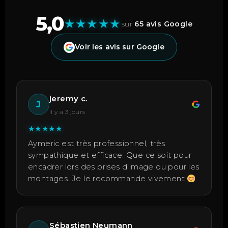
5,0
★
★
★
★
★
sur
65 avis Google
Voir les avis sur Google
jeremy c.
J
il y a 3 jours
★
★
★
★
★
Aymeric est très professionnel, très
sympathique et efficace. Que ce soit pour
encadrer lors des prises d'image ou pour les
montages. Je le recommande vivement
Sébastien Neumann